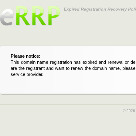
Expired Registration Recovery Pol
Please notice:
Bitte beachten Sie:
This domain name registration has expired and renewal or dele
Diese Domainregistrierung ist abgelaufen und die Verläng
are the registrant and want to renew the domain name, please 
Domain stehen an. Wenn Sie der Registrant sind und di
service provider.
verlängern möchten, kontaktieren Sie bitte Ihren Service-Provid
© 2026